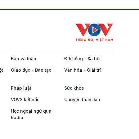
Bàn và luận
Đời sống - Xã hội
ột
Giáo dục - Đào tạo
Văn hóa - Giải trí
Pháp luật
Sức khỏe
VOV2 kết nối
Chuyện thầm kín
Học ngoại ngữ qua
Radio