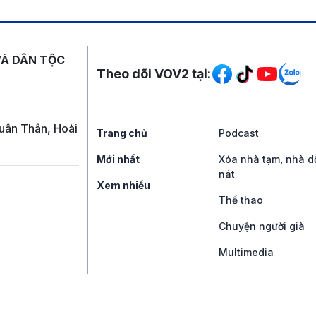
Mạng xã hội
VÀ DÂN TỘC
Theo dõi VOV2 tại:
uân Thân, Hoài
Trang chủ
Podcast
Mới nhất
Xóa nhà tạm, nhà d
nát
Xem nhiều
Thể thao
Chuyện người già
Multimedia