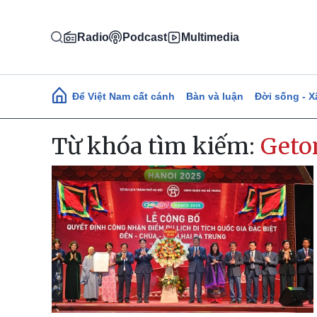
Nhảy đến nội dung
Radio
Podcast
Multimedia
Main navigation
Để Việt Nam cất cánh
Bàn và luận
Đời sống - X
Từ khóa tìm kiếm:
Geto