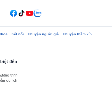
khỏe
Kết nối
Chuyện người già
Chuyện thầm kín
biệt đền
hương trình
ểm du lịch