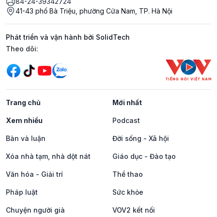
84-24-39342724
41-43 phố Bà Triệu, phường Cửa Nam, TP. Hà Nội
Phát triển và vận hành bởi SolidTech
Mạng xã hội
Theo dõi:
Trang chủ
Mới nhất
Xem nhiều
Podcast
Bàn và luận
Đời sống - Xã hội
Xóa nhà tạm, nhà dột nát
Giáo dục - Đào tạo
Văn hóa - Giải trí
Thể thao
Pháp luật
Sức khỏe
Chuyện người già
VOV2 kết nối