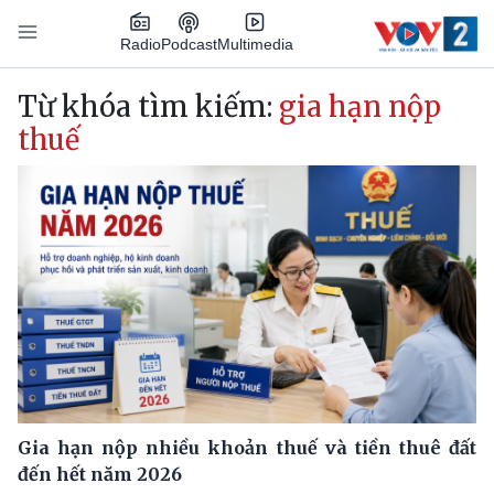
Nhảy đến nội dung
Podcast
Radio
Multimedia
Main navigation
Từ khóa tìm kiếm:
gia hạn nộp
thuế
Gia hạn nộp nhiều khoản thuế và tiền thuê đất
đến hết năm 2026