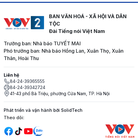
BAN VĂN HOÁ - XÃ HỘI VÀ DÂN
TỘC
Đài Tiếng nói Việt Nam
Trưởng ban: Nhà báo TUYẾT MAI
Phó trưởng ban: Nhà báo Hồng Lan, Xuân Thọ, Xuân
Thân, Hoài Thu
Liên hệ
84-24-39365555
84-24-39342724
41-43 phố Bà Triệu, phường Cửa Nam, TP. Hà Nội
Phát triển và vận hành bởi SolidTech
Mạng xã hội
Theo dõi: