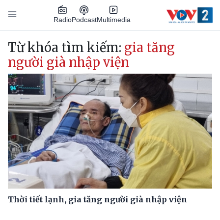
Nhảy đến nội dung
Podcast
Radio
Multimedia
Main navigation
Từ khóa tìm kiếm:
gia tăng
người già nhập viện
Thời tiết lạnh, gia tăng người già nhập viện