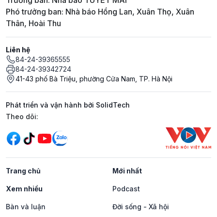
Trưởng ban: Nhà báo TUYẾT MAI
Phó trưởng ban: Nhà báo Hồng Lan, Xuân Thọ, Xuân
Thân, Hoài Thu
Liên hệ
84-24-39365555
84-24-39342724
41-43 phố Bà Triệu, phường Cửa Nam, TP. Hà Nội
Phát triển và vận hành bởi SolidTech
Mạng xã hội
Theo dõi:
Trang chủ
Mới nhất
Xem nhiều
Podcast
Bàn và luận
Đời sống - Xã hội