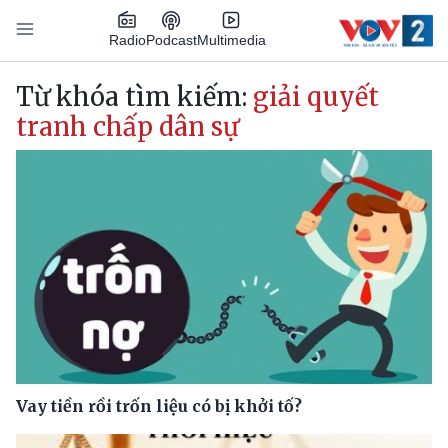
Nhảy đến nội dung
Podcast
Radio
Multimedia
Main navigation
Từ khóa tìm kiếm:
giải quyết
tranh chấp dân sự
Vay tiền rồi trốn liệu có bị khởi tố?