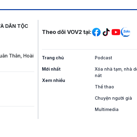
Mạng xã hội
VÀ DÂN TỘC
Theo dõi VOV2 tại:
uân Thân, Hoài
Trang chủ
Podcast
Mới nhất
Xóa nhà tạm, nhà d
nát
Xem nhiều
Thể thao
Chuyện người già
Multimedia