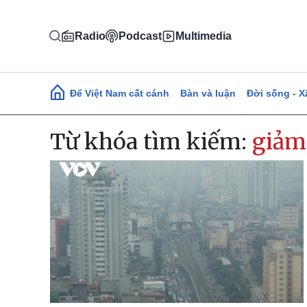
Nhảy đến nội dung
Radio
Podcast
Multimedia
Main navigation
Để Việt Nam cất cánh
Bàn và luận
Đời sống - X
Từ khóa tìm kiếm:
giảm