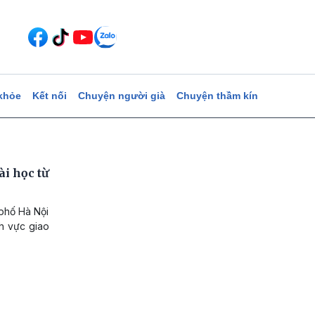
khỏe
Kết nối
Chuyện người già
Chuyện thầm kín
ài học từ
phố Hà Nội
nh vực giao