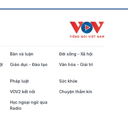
Bàn và luận
Đời sống - Xã hội
ột
Giáo dục - Đào tạo
Văn hóa - Giải trí
Pháp luật
Sức khỏe
VOV2 kết nối
Chuyện thầm kín
Học ngoại ngữ qua
Radio