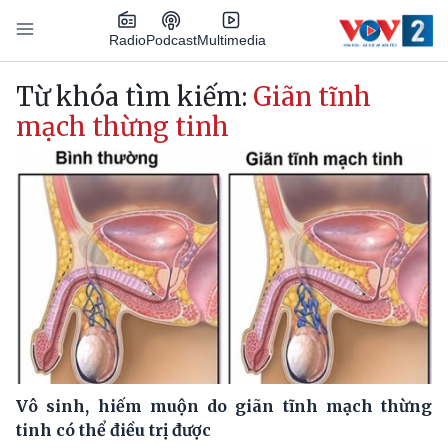
Nhảy đến nội dung
Podcast
Radio
Multimedia
Main navigation
Từ khóa tìm kiếm:
Giãn tĩnh
mạch thừng tinh
Vô sinh, hiếm muộn do giãn tĩnh mạch thừng
tinh có thể điều trị được