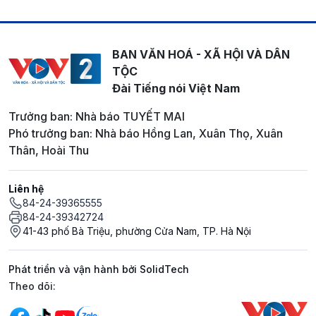
BAN VĂN HOÁ - XÃ HỘI VÀ DÂN
TỘC
Đài Tiếng nói Việt Nam
Trưởng ban: Nhà báo TUYẾT MAI
Phó trưởng ban: Nhà báo Hồng Lan, Xuân Thọ, Xuân
Thân, Hoài Thu
Liên hệ
84-24-39365555
84-24-39342724
41-43 phố Bà Triệu, phường Cửa Nam, TP. Hà Nội
Phát triển và vận hành bởi SolidTech
Mạng xã hội
Theo dõi: