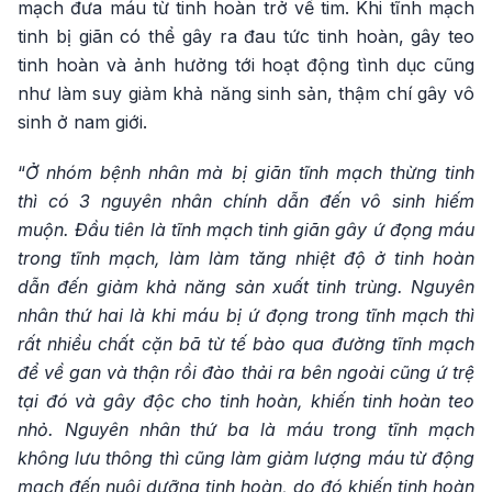
mạch đưa máu từ tinh hoàn trở về tim. Khi tĩnh mạch
tinh bị giãn có thể gây ra đau tức tinh hoàn, gây teo
tinh hoàn và ảnh hưởng tới hoạt động tình dục cũng
như làm suy giảm khả năng sinh sản, thậm chí gây vô
sinh ở nam giới.
“
Ở nhóm bệnh nhân mà bị giãn tĩnh mạch thừng tinh
thì có 3 nguyên nhân chính dẫn đến vô sinh hiếm
muộn. Đầu tiên là tĩnh mạch tinh giãn gây ứ đọng máu
trong tĩnh mạch, làm làm tăng nhiệt độ ở tinh hoàn
dẫn đến giảm khả năng sản xuất tinh trùng. Nguyên
nhân thứ hai là khi máu bị ứ đọng trong tĩnh mạch thì
rất nhiều chất cặn bã từ tế bào qua đường tĩnh mạch
để về gan và thận rồi đào thải ra bên ngoài cũng ứ trệ
tại đó và gây độc cho tinh hoàn, khiến tinh hoàn teo
nhỏ. Nguyên nhân thứ ba là máu trong tĩnh mạch
không lưu thông thì cũng làm giảm lượng máu từ động
mạch đến nuôi dưỡng tinh hoàn, do đó khiến tinh hoàn