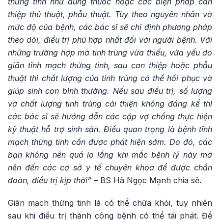
thừng tinh như dùng thuốc hoặc các biện pháp can
thiệp thủ thuật, phẫu thuật. Tùy theo nguyên nhân và
mức độ của bệnh, các bác sĩ sẽ chỉ định phương pháp
theo dõi, điều trị phù hợp nhất đối với người bệnh. Với
những trường hợp mà tinh trùng vừa thiếu, vừa yếu do
giãn tĩnh mạch thừng tinh, sau can thiệp hoặc phẫu
thuật thì chất lượng của tinh trùng có thể hồi phục và
giúp sinh con bình thường. Nếu sau điều trị, số lượng
và chất lượng tinh trùng cải thiện không đáng kể thì
các bác sĩ sẽ hướng dẫn các cặp vợ chồng thực hiện
kỹ thuật hỗ trợ sinh sản. Điều quan trọng là bệnh tĩnh
mạch thừng tinh cần được phát hiện sớm. Do đó, các
bạn không nên quá lo lắng khi mắc bệnh lý này mà
nên đến các cơ sở y tế chuyên khoa để được chẩn
đoán, điều trị kịp thời”
– BS Hà Ngọc Mạnh chia sẻ.
Giãn mạch thừng tinh là có thể chữa khỏi, tuy nhiên
sau khi điều trị thành công bệnh có thể tái phát. Để