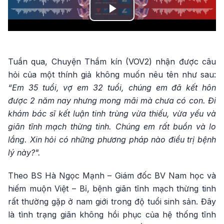
Play
Video
Tuần qua, Chuyện Thầm kín (VOV2) nhận được câu
hỏi của một thính giả không muốn nêu tên như sau:
“Em 35 tuổi, vợ em 32 tuổi, chúng em đã kết hôn
được 2 năm nay nhưng mong mãi mà chưa có con. Đi
khám bác sĩ kết luận tinh trùng vừa thiếu, vừa yếu và
giãn tĩnh mạch thừng tinh. Chúng em rất buồn và lo
lắng. Xin hỏi có những phương pháp nào điều trị bệnh
lý này?".
Theo BS Hà Ngọc Mạnh – Giám đốc BV Nam học và
hiếm muộn Việt – Bỉ, bệnh giãn tĩnh mạch thừng tinh
rất thường gặp ở nam giới trong độ tuổi sinh sản. Đây
là tình trạng giãn không hồi phục của hệ thống tĩnh