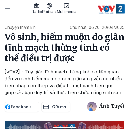
Nhảy đến nội dung
Podcast
Radio
Multimedia
Main navigation
Chuyện thầm kín
Chủ nhật, 06:26, 20/04/2025
Vô sinh, hiếm muộn do giãn
tĩnh mạch thừng tinh có
thể điều trị được
[VOV2] - Tuy giãn tĩnh mạch thừng tinh có liên quan
đến vô sinh hiếm muộn ở nam giới song vẫn có nhiều
biện pháp can thiệp và điều trị một cách hiệu quả,
giúp các bạn duy trì và thực hiện chức năng sinh sản.
Ánh Tuyết
Facebook
Gửi mail