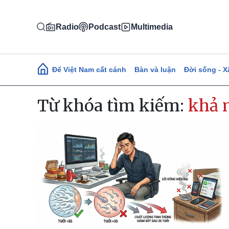
Nhảy đến nội dung
Radio
Podcast
Multimedia
Main navigation
Để Việt Nam cất cánh
Bàn và luận
Đời sống - X
Từ khóa tìm kiếm:
khả 