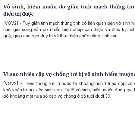
Vô sinh, hiếm muộn do giãn tĩnh mạch thừng tin
điều trị được
[VOV2] - Tuy giãn tĩnh mạch thừng tinh có liên quan đến vô sinh 
nam giới song vẫn có nhiều biện pháp can thiệp và điều trị một
quả, giúp các bạn duy trì và thực hiện chức năng sinh sản.
Vì sao nhiều cặp vợ chồng trẻ bị vô sinh hiếm muộn
[VOV2] - Theo thống kê, ở nước ta khoảng hơn 1 triệu cặp vợ
khó khăn trong việc sinh con. Tỷ lệ vô sinh, hiếm muộn đang gia 
đó khoảng một nửa số cặp vợ chồng ở độ tuổi dưới 30.