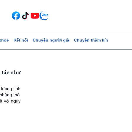
khỏe
Kết nối
Chuyện người già
Chuyện thầm kín
 tác như
lượng tinh
 những thói
ặt với nguy