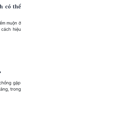
h có thể
hiếm muộn ở
 cách hiệu
?
 chồng gặp
tăng, trong