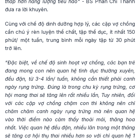
thấp hơn năng lượng tiêu hao" -
BS Phan Chí Thành
đưa ra lời khuyên.
Cùng với chế độ dinh dưỡng hợp lý, các cặp vợ chồng
cần chú ý rèn luyện thể chất, tập thể dục, ít nhất 150
phút/ một tuần, trung bình mỗi ngày tập từ 30 phút
trở lên.
“Đặc biệt, về chế độ sinh hoạt vợ chồng, các bạn trẻ
đang mong con nên quan hệ tình dục thường xuyên,
đều đặn, từ 3-4 lần/ tuần, không cần thiết phải canh
ngày rụng trứng. Đúng là trong chu kỳ rụng trứng, cơ
hội mang thai sẽ tăng lên rất nhiều lần, Tuy nhiên, đối
với các cặp vợ chồng chậm con thì không nên chỉ
chăm chăm canh ngày rụng trứng mà nên quan hệ
vào thời điểm nào cảm thấy thoải mái, thăng hoa
nhất. Việc quan hệ đều đặn, nhiều lân trong một tháng
sẽ tăng cơ hội thụ thai nhiều hơn so với chỉ quan hệ 1