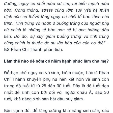
đường, nguy cơ nhồi máu cơ tim, tai biến mạch máu
não. Căng thẳng, stress cũng làm suy yếu hệ miễn
dịch của cơ thểvà tăng nguy cơ chết tế bào theo chu
trình. Tinh trùng và noãn ở buồng trứng của người phụ
nữ chính là những tế bào non sẽ bị ảnh hưởng đầu
tiên. Do đó, sự suy giảm buồng trứng và tinh trùng
cũng chính là thước đo sự lão hóa của của cơ thể”
–
BS Phan Chí Thành phân tích.
Làm thế nào để sớm có niềm hạnh phúc làm cha mẹ?
Để hạn chế nguy cơ vô sinh, hiếm muộn, bác sĩ Phan
Chí Thành khuyên phụ nữ nên kết hôn và sinh con
trong độ tuổi từ từ 25 đến 30 tuổi. Đây là độ tuổi đẹp
nhất để sinh con bởi đối với người châu Á, sau 30
tuổi, khả năng sinh sản bắt đầu suy giảm.
Bên cạnh đó, để tăng cường khả năng sinh sản, các