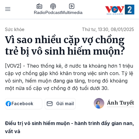
Nhảy đến nội dung
Podcast
Radio
Multimedia
Main navigation
Sức khỏe
Thứ tư, 13:30, 08/01/2025
Vì sao nhiều cặp vợ chồng
trẻ bị vô sinh hiếm muộn?
[VOV2] - Theo thống kê, ở nước ta khoảng hơn 1 triệu
cặp vợ chồng gặp khó khăn trong việc sinh con. Tỷ lệ
vô sinh, hiếm muộn đang gia tăng, trong đó khoảng
một nửa số cặp vợ chồng ở độ tuổi dưới 30.
Ánh Tuyết
Facebook
Gửi mail
Điều trị vô sinh hiếm muộn - hành trình đầy gian nan,
vất vả