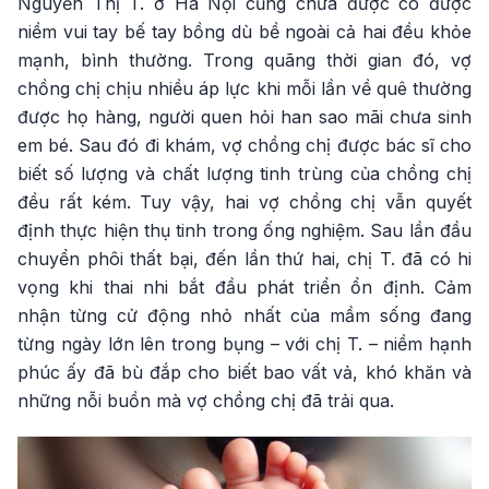
Nguyễn Thị T. ở Hà Nội cũng chưa được có được
niềm vui tay bế tay bồng dù bề ngoài cả hai đều khỏe
mạnh, bình thường. Trong quãng thời gian đó, vợ
chồng chị chịu nhiều áp lực khi mỗi lần về quê thường
được họ hàng, người quen hỏi han sao mãi chưa sinh
em bé. Sau đó đi khám, vợ chồng chị được bác sĩ cho
biết số lượng và chất lượng tinh trùng của chồng chị
đều rất kém. Tuy vậy, hai vợ chồng chị vẫn quyết
định thực hiện thụ tinh trong ống nghiệm. Sau lần đầu
chuyển phôi thất bại, đến lần thứ hai, chị T. đã có hi
vọng khi thai nhi bắt đầu phát triển ổn định. Cảm
nhận từng cử động nhỏ nhất của mầm sống đang
từng ngày lớn lên trong bụng – với chị T. – niềm hạnh
phúc ấy đã bù đắp cho biết bao vất vả, khó khăn và
những nỗi buồn mà vợ chồng chị đã trải qua.