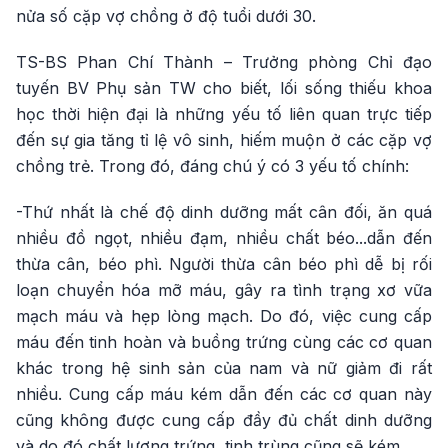
nửa số cặp vợ chồng ở độ tuổi dưới 30.
TS-BS Phan Chí Thành – Trưởng phòng Chỉ đạo
tuyến BV Phụ sản TW cho biết, lối sống thiếu khoa
học thời hiện đại là những yếu tố liên quan trực tiếp
đến sự gia tăng tỉ lệ vô sinh, hiếm muộn ở các cặp vợ
chồng trẻ. Trong đó, đáng chú ý có 3 yếu tố chính:
-Thứ nhất là chế độ dinh dưỡng mất cân đối, ăn quá
nhiều đồ ngọt, nhiều đạm, nhiều chất béo...dẫn đến
thừa cân, béo phì. Người thừa cân béo phì dễ bị rối
loạn chuyển hóa mỡ máu, gây ra tình trạng xơ vữa
mạch máu và hẹp lòng mạch. Do đó, việc cung cấp
máu đến tinh hoàn và buồng trứng cùng các cơ quan
khác trong hệ sinh sản của nam và nữ giảm đi rất
nhiều. Cung cấp máu kém dẫn đến các cơ quan này
cũng không được cung cấp đầy đủ chất dinh dưỡng
và do đó chất lượng trứng, tinh trùng cũng sẽ kém.