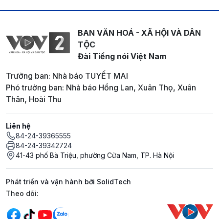
BAN VĂN HOÁ - XÃ HỘI VÀ DÂN
TỘC
Đài Tiếng nói Việt Nam
Trưởng ban: Nhà báo TUYẾT MAI
Phó trưởng ban: Nhà báo Hồng Lan, Xuân Thọ, Xuân
Thân, Hoài Thu
Liên hệ
84-24-39365555
84-24-39342724
41-43 phố Bà Triệu, phường Cửa Nam, TP. Hà Nội
Phát triển và vận hành bởi SolidTech
Mạng xã hội
Theo dõi: