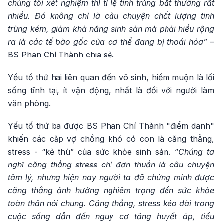
chúng tôi xét nghiệm thì tỉ lệ tinh trùng bất thường rất
nhiều. Đó không chỉ là câu chuyện chất lượng tinh
trùng kém, giảm khả năng sinh sản mà phải hiểu rộng
ra là các tế bào gốc của cơ thể đang bị thoái hóa”
–
BS Phan Chí Thành chia sẻ.
Yếu tố thứ hai liên quan đến vô sinh, hiếm muộn là lối
sống tĩnh tại, ít vận động, nhất là đối với người làm
văn phòng.
Yếu tố thứ ba được BS Phan Chí Thành "điểm danh"
khiến các cặp vợ chồng khó có con là căng thẳng,
stress - “kẻ thù” của sức khỏe sinh sản.
“Chúng ta
nghĩ căng thẳng stress chỉ đơn thuần là câu chuyện
tâm lý, nhưng hiện nay người ta đã chứng minh được
căng thẳng ảnh hưởng nghiêm trọng đến sức khỏe
toàn thân nói chung. Căng thẳng, stress kéo dài trong
cuộc sống dẫn đến nguy cơ tăng huyết áp, tiểu