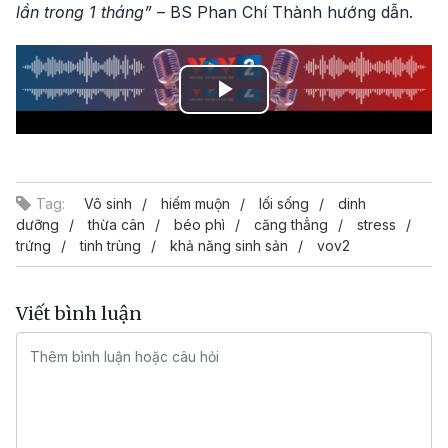
lần trong 1 tháng”
– BS Phan Chí Thành hướng dẫn.
Play
Video
Tag:
Vô sinh
hiếm muộn
lối sống
dinh
dưỡng
thừa cân
béo phì
căng thẳng
stress
trứng
tinh trùng
khả năng sinh sản
vov2
Viết bình luận