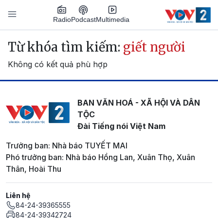
Nhảy đến nội dung
Podcast
Radio
Multimedia
Main navigation
Từ khóa tìm kiếm:
giết người
Không có kết quả phù hợp
BAN VĂN HOÁ - XÃ HỘI VÀ DÂN
TỘC
Đài Tiếng nói Việt Nam
Trưởng ban: Nhà báo TUYẾT MAI
Phó trưởng ban: Nhà báo Hồng Lan, Xuân Thọ, Xuân
Thân, Hoài Thu
Liên hệ
84-24-39365555
84-24-39342724