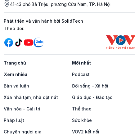
41-43 phố Bà Triệu, phường Cửa Nam, TP. Hà Nội
Phát triển và vận hành bởi SolidTech
Mạng xã hội
Theo dõi:
Trang chủ
Mới nhất
Xem nhiều
Podcast
Bàn và luận
Đời sống - Xã hội
Xóa nhà tạm, nhà dột nát
Giáo dục - Đào tạo
Văn hóa - Giải trí
Thể thao
Pháp luật
Sức khỏe
Chuyện người già
VOV2 kết nối