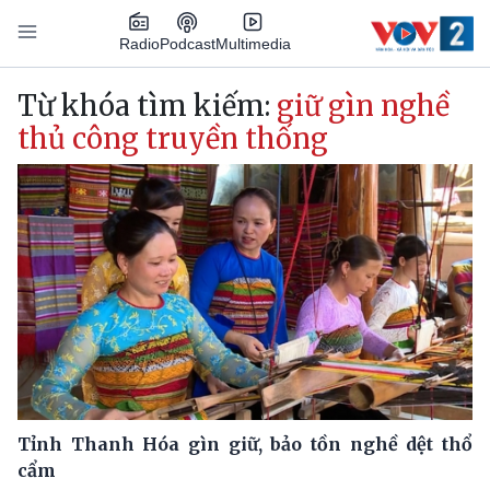
Nhảy đến nội dung
Podcast
Radio
Multimedia
Main navigation
Từ khóa tìm kiếm:
giữ gìn nghề
thủ công truyền thống
Tỉnh Thanh Hóa gìn giữ, bảo tồn nghề dệt thổ
cẩm