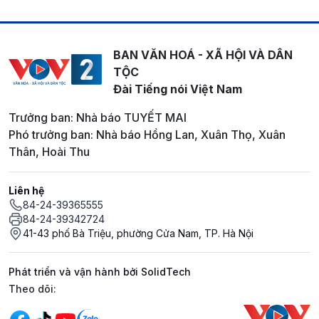
BAN VĂN HOÁ - XÃ HỘI VÀ DÂN
TỘC
Đài Tiếng nói Việt Nam
Trưởng ban: Nhà báo TUYẾT MAI
Phó trưởng ban: Nhà báo Hồng Lan, Xuân Thọ, Xuân
Thân, Hoài Thu
Liên hệ
84-24-39365555
84-24-39342724
41-43 phố Bà Triệu, phường Cửa Nam, TP. Hà Nội
Phát triển và vận hành bởi SolidTech
Mạng xã hội
Theo dõi: