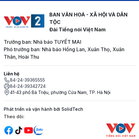
BAN VĂN HOÁ - XÃ HỘI VÀ DÂN
TỘC
Đài Tiếng nói Việt Nam
Trưởng ban: Nhà báo TUYẾT MAI
Phó trưởng ban: Nhà báo Hồng Lan, Xuân Thọ, Xuân
Thân, Hoài Thu
Liên hệ
84-24-39365555
84-24-39342724
41-43 phố Bà Triệu, phường Cửa Nam, TP. Hà Nội
Phát triển và vận hành bởi SolidTech
Mạng xã hội
Theo dõi: