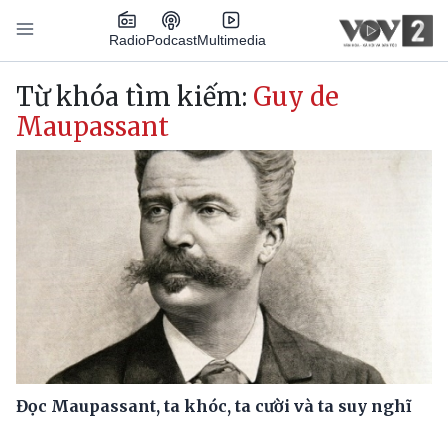
Nhảy đến nội dung
Podcast
Radio
Multimedia
Main navigation
Từ khóa tìm kiếm:
Guy de
Maupassant
Đọc Maupassant, ta khóc, ta cười và ta suy nghĩ