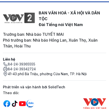
BAN VĂN HOÁ - XÃ HỘI VÀ DÂN
TỘC
Đài Tiếng nói Việt Nam
Trưởng ban: Nhà báo TUYẾT MAI
Phó trưởng ban: Nhà báo Hồng Lan, Xuân Thọ, Xuân
Thân, Hoài Thu
Liên hệ
84-24-39365555
84-24-39342724
41-43 phố Bà Triệu, phường Cửa Nam, TP. Hà Nội
Phát triển và vận hành bởi SolidTech
Mạng xã hội
Theo dõi: