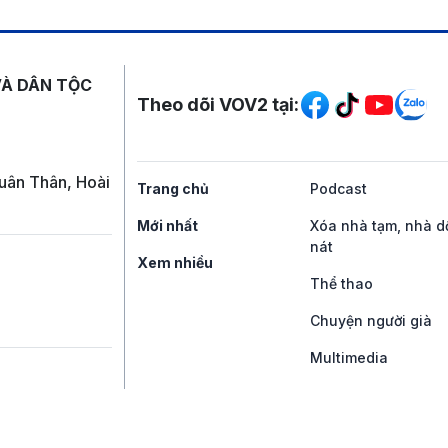
Mạng xã hội
VÀ DÂN TỘC
Theo dõi VOV2 tại:
uân Thân, Hoài
Trang chủ
Podcast
Mới nhất
Xóa nhà tạm, nhà d
nát
Xem nhiều
Thể thao
Chuyện người già
Multimedia