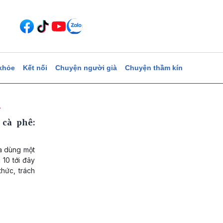
khỏe
Kết nối
Chuyện người già
Chuyện thầm kín
n
cà phê:
a dùng một
 10 tới đây
thức, trách