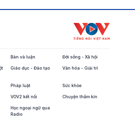
Bàn và luận
Đời sống - Xã hội
ột
Giáo dục - Đào tạo
Văn hóa - Giải trí
Pháp luật
Sức khỏe
VOV2 kết nối
Chuyện thầm kín
Học ngoại ngữ qua
Radio