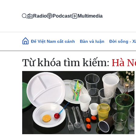
Nhảy đến nội dung
Radio
Podcast
Multimedia
Main navigation
Để Việt Nam cất cánh
Bàn và luận
Đời sống - X
Từ khóa tìm kiếm:
Hà N