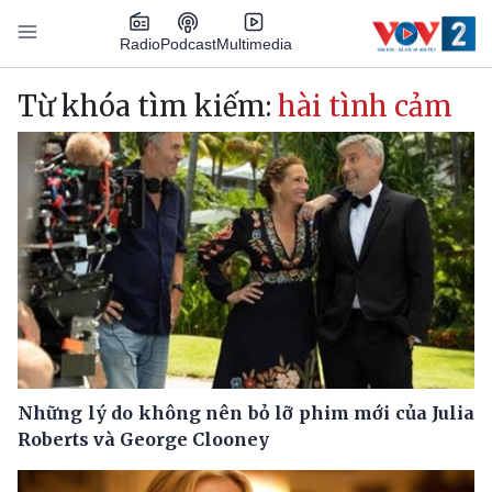
Nhảy đến nội dung
Podcast
Radio
Multimedia
Main navigation
Từ khóa tìm kiếm:
hài tình cảm
Những lý do không nên bỏ lỡ phim mới của Julia
Roberts và George Clooney