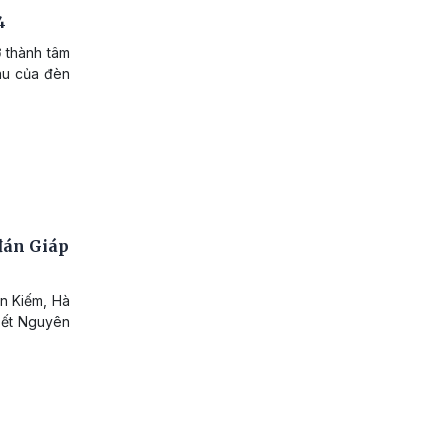
4
ở thành tâm
àu của đèn
đán Giáp
n Kiếm, Hà
 Tết Nguyên