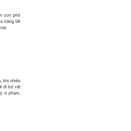
ên con phố
a hàng tất
oại.
, khi nhiều
i đi bộ vất
lý vi phạm,