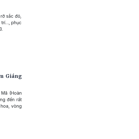
rỡ sắc đỏ,
 trí…, phục
3.
ềm Giáng
g Mã (Hoàn
ang đến rất
 hoa, vòng