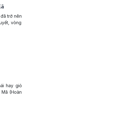
Mã
đã trở nên
tuyết, vòng
ái hay giỏ
g Mã (Hoàn