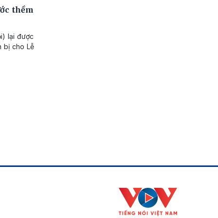
ước thềm
) lại được
n bị cho Lễ