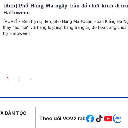
[Ảnh] Phố Hàng Mã ngập tràn đồ chơi kinh dị tr
Halloween
[VOV2] - Đến hẹn lại lên, phố Hàng Mã (Quận Hoàn Kiếm, Hà Nội
thay "áo mới" với hàng loạt mặt hàng trang trí, đồ hóa trang chuẩ
hội Halloween.
Trang hiện thời
Trang
1
2
Mạng xã hội
VÀ DÂN TỘC
Theo dõi VOV2 tại: