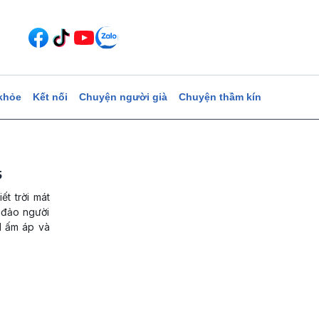
khỏe
Kết nối
Chuyện người già
Chuyện thầm kín
5
ết trời mát
 đảo người
l ấm áp và