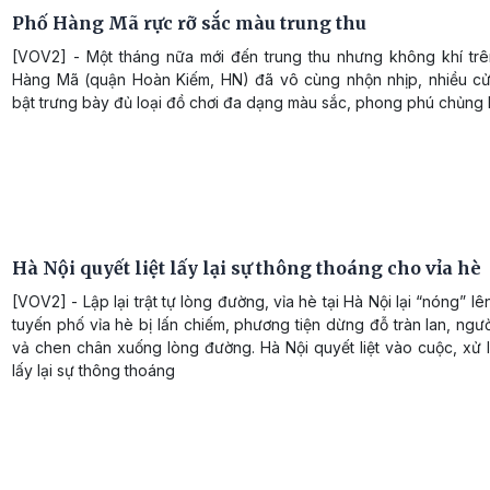
Phố Hàng Mã rực rỡ sắc màu trung thu
[VOV2] - Một tháng nữa mới đến trung thu nhưng không khí tr
Hàng Mã (quận Hoàn Kiếm, HN) đã vô cùng nhộn nhịp, nhiều cử
bật trưng bày đủ loại đồ chơi đa dạng màu sắc, phong phú chủng l
Hà Nội quyết liệt lấy lại sự thông thoáng cho vỉa hè
[VOV2] - Lập lại trật tự lòng đường, vỉa hè tại Hà Nội lại “nóng” lên
tuyến phố vỉa hè bị lấn chiếm, phương tiện dừng đỗ tràn lan, ngườ
vả chen chân xuống lòng đường. Hà Nội quyết liệt vào cuộc, xử 
lấy lại sự thông thoáng