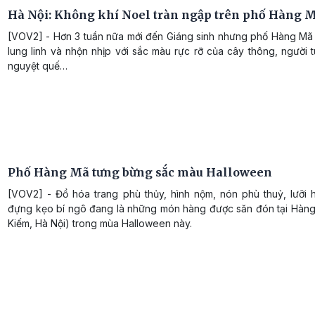
Hà Nội: Không khí Noel tràn ngập trên phố Hàng 
[VOV2] - Hơn 3 tuần nữa mới đến Giáng sinh nhưng phố Hàng Mã 
lung linh và nhộn nhịp với sắc màu rực rỡ của cây thông, người 
nguyệt quế…
Phố Hàng Mã tưng bừng sắc màu Halloween
[VOV2] - Đồ hóa trang phù thủy, hình nộm, nón phù thuỷ, lưỡi h
đựng kẹo bí ngô đang là những món hàng được săn đón tại Hàn
Kiếm, Hà Nội) trong mùa Halloween này.