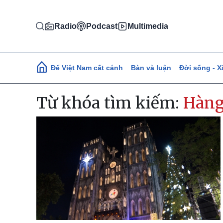
Nhảy đến nội dung
Radio
Podcast
Multimedia
Main navigation
Để Việt Nam cất cánh
Bàn và luận
Đời sống - X
Từ khóa tìm kiếm:
Hàn