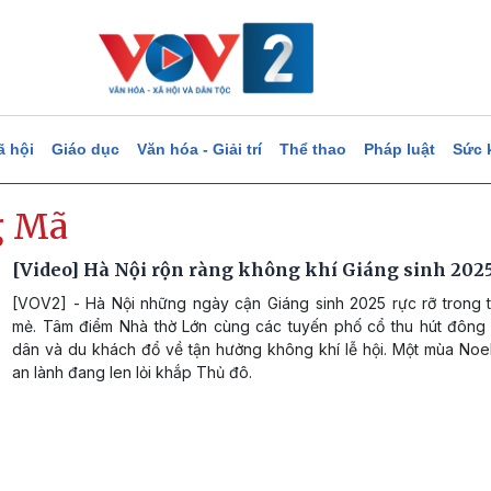
ã hội
Giáo dục
Văn hóa - Giải trí
Thể thao
Pháp luật
Sức 
g Mã
[Video] Hà Nội rộn ràng không khí Giáng sinh 202
[VOV2] - Hà Nội những ngày cận Giáng sinh 2025 rực rỡ trong ti
mẻ. Tâm điểm Nhà thờ Lớn cùng các tuyến phố cổ thu hút đông
dân và du khách đổ về tận hưởng không khí lễ hội. Một mùa Noe
an lành đang len lỏi khắp Thủ đô.