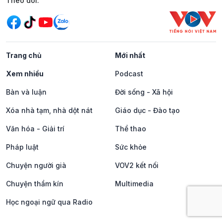
Mạng xã hội
Theo dõi:
Trang chủ
Mới nhất
Xem nhiều
Podcast
Bàn và luận
Đời sống - Xã hội
Xóa nhà tạm, nhà dột nát
Giáo dục - Đào tạo
Văn hóa - Giải trí
Thể thao
Pháp luật
Sức khỏe
Chuyện người già
VOV2 kết nối
Chuyện thầm kín
Multimedia
Học ngoại ngữ qua Radio