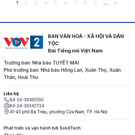
Pagination
Trang hiện thời
Trang
Trang
Trang
Trang
Trang
Trang
Trang
Trang
1
2
3
4
5
6
7
8
9
…
BAN VĂN HOÁ - XÃ HỘI VÀ DÂN
TỘC
Đài Tiếng nói Việt Nam
Trưởng ban: Nhà báo TUYẾT MAI
Phó trưởng ban: Nhà báo Hồng Lan, Xuân Thọ, Xuân
Thân, Hoài Thu
Liên hệ
84-24-39365555
84-24-39342724
41-43 phố Bà Triệu, phường Cửa Nam, TP. Hà Nội
Phát triển và vận hành bởi SolidTech