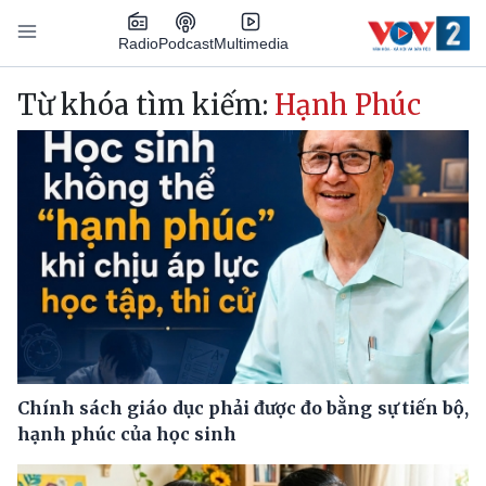
Nhảy đến nội dung
Podcast
Radio
Multimedia
Main navigation
Từ khóa tìm kiếm:
Hạnh Phúc
Chính sách giáo dục phải được đo bằng sự tiến bộ,
hạnh phúc của học sinh