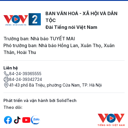
BAN VĂN HOÁ - XÃ HỘI VÀ DÂN
TỘC
Đài Tiếng nói Việt Nam
Trưởng ban: Nhà báo TUYẾT MAI
Phó trưởng ban: Nhà báo Hồng Lan, Xuân Thọ, Xuân
Thân, Hoài Thu
Liên hệ
84-24-39365555
84-24-39342724
41-43 phố Bà Triệu, phường Cửa Nam, TP. Hà Nội
Phát triển và vận hành bởi SolidTech
Mạng xã hội
Theo dõi: