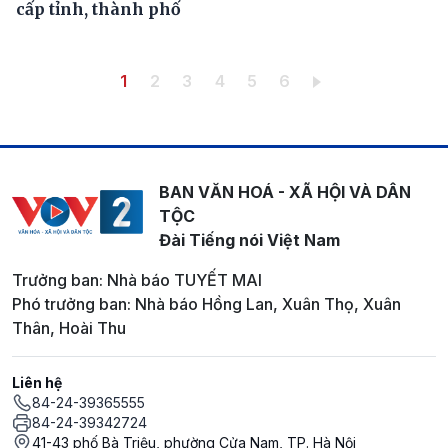
cấp tỉnh, thành phố
Pagination
Trang hiện thời
Trang
Trang
Trang
Trang
Trang
1
2
3
4
5
6
BAN VĂN HOÁ - XÃ HỘI VÀ DÂN
TỘC
Đài Tiếng nói Việt Nam
Trưởng ban: Nhà báo TUYẾT MAI
Phó trưởng ban: Nhà báo Hồng Lan, Xuân Thọ, Xuân
Thân, Hoài Thu
Liên hệ
84-24-39365555
84-24-39342724
41-43 phố Bà Triệu, phường Cửa Nam, TP. Hà Nội