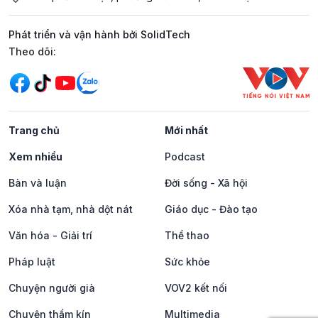
Phát triển và vận hành bởi SolidTech
Mạng xã hội
Theo dõi:
Trang chủ
Mới nhất
Xem nhiều
Podcast
Bàn và luận
Đời sống - Xã hội
Xóa nhà tạm, nhà dột nát
Giáo dục - Đào tạo
Văn hóa - Giải trí
Thể thao
Pháp luật
Sức khỏe
Chuyện người già
VOV2 kết nối
Chuyện thầm kín
Multimedia