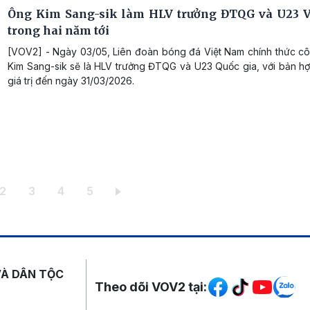
Ông Kim Sang-sik làm HLV trưởng ĐTQG và U23 
trong hai năm tới
[VOV2] - Ngày 03/05, Liên đoàn bóng đá Việt Nam chính thức c
Kim Sang-sik sẽ là HLV trưởng ĐTQG và U23 Quốc gia, với bản h
giá trị đến ngày 31/03/2026.
 hiện thời
Trang
Trang
Trang
Trang
2
3
4
5
Mạng xã hội
VÀ DÂN TỘC
Theo dõi VOV2 tại: