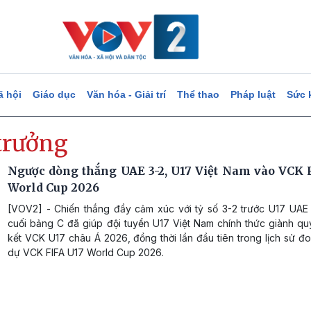
ã hội
Giáo dục
Văn hóa - Giải trí
Thể thao
Pháp luật
Sức 
trưởng
Ngược dòng thắng UAE 3-2, U17 Việt Nam vào VCK 
World Cup 2026
[VOV2] - Chiến thắng đầy cảm xúc với tỷ số 3-2 trước U17 UAE ở
cuối bảng C đã giúp đội tuyển U17 Việt Nam chính thức giành qu
kết VCK U17 châu Á 2026, đồng thời lần đầu tiên trong lịch sử đ
dự VCK FIFA U17 World Cup 2026.