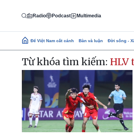
Nhảy đến nội dung
Radio
Podcast
Multimedia
Main navigation
Để Việt Nam cất cánh
Bàn và luận
Đời sống - X
Từ khóa tìm kiếm:
HLV 