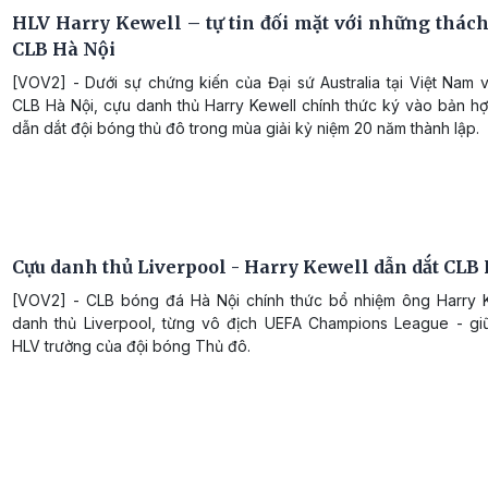
HLV Harry Kewell – tự tin đối mặt với những thách 
CLB Hà Nội
[VOV2] - Dưới sự chứng kiến của Đại sứ Australia tại Việt Nam 
CLB Hà Nội, cựu danh thủ Harry Kewell chính thức ký vào bản h
dẫn dắt đội bóng thủ đô trong mùa giải kỷ niệm 20 năm thành lập.
Cựu danh thủ Liverpool - Harry Kewell dẫn dắt CLB
[VOV2] - CLB bóng đá Hà Nội chính thức bổ nhiệm ông Harry 
danh thủ Liverpool, từng vô địch UEFA Champions League - gi
HLV trưởng của đội bóng Thủ đô.