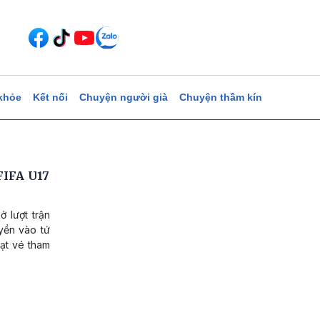
khỏe
Kết nối
Chuyện người già
Chuyện thầm kín
FIFA U17
 lượt trận
yền vào tứ
oạt vé tham