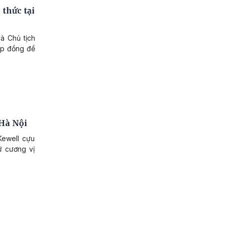
thức tại
và Chủ tịch
ợp đồng để
 Hà Nội
Kewell cựu
ữ cương vị