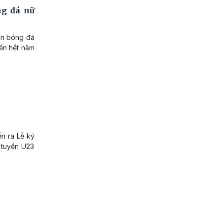
ng đá nữ
àn bóng đá
đến hết năm
ễn ra Lễ ký
 tuyển U23