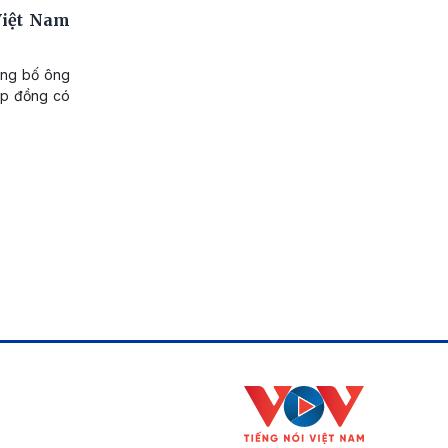
Việt Nam
ông bố ông
ợp đồng có