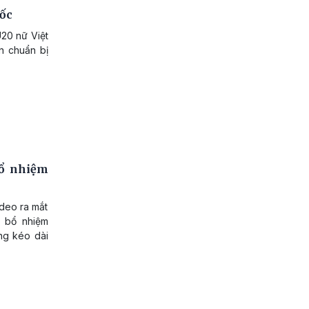
tốc
U20 nữ Việt
n chuẩn bị
bổ nhiệm
ideo ra mắt
h bổ nhiệm
ng kéo dài