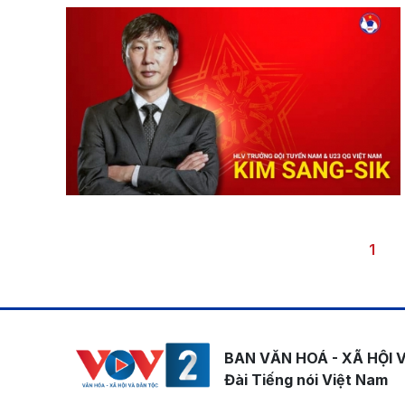
Pagination
Trang
1
BAN VĂN HOÁ - XÃ HỘI 
Đài Tiếng nói Việt Nam