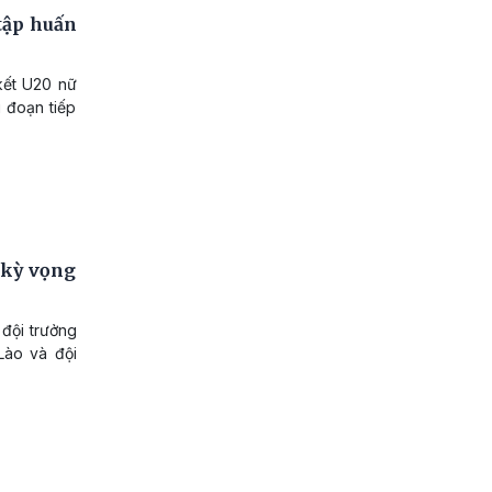
tập huấn
kết U20 nữ
 đoạn tiếp
 kỳ vọng
 đội trưởng
Lào và đội