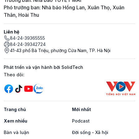
Trưởng ban: Nhà báo TUYẾT MAI
Phó trưởng ban: Nhà báo Hồng Lan, Xuân Thọ, Xuân
Thân, Hoài Thu
Liên hệ
84-24-39365555
84-24-39342724
41-43 phố Bà Triệu, phường Cửa Nam, TP. Hà Nội
Phát triển và vận hành bởi SolidTech
Mạng xã hội
Theo dõi:
Trang chủ
Mới nhất
Xem nhiều
Podcast
Bàn và luận
Đời sống - Xã hội