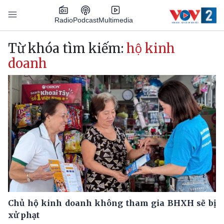
Nhảy đến nội dung
Podcast
Radio
Multimedia
Main navigation
Từ khóa tìm kiếm:
hộ kinh
doanh
Chủ hộ kinh doanh không tham gia BHXH sẽ bị
xử phạt