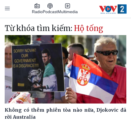
Nhảy đến nội dung
Podcast
Radio
Multimedia
Main navigation
Từ khóa tìm kiếm:
Hộ tống
Không có thêm phiên tòa nào nữa, Djokovic đã
rời Australia