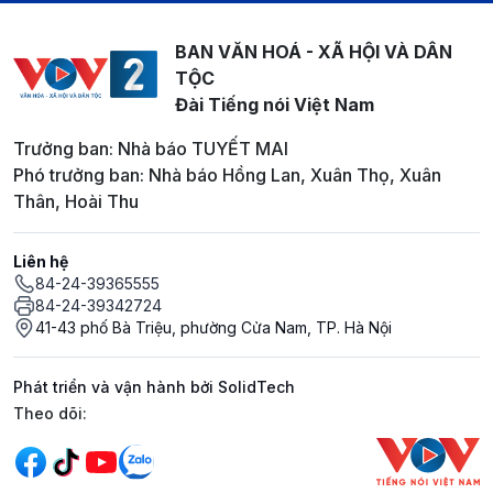
BAN VĂN HOÁ - XÃ HỘI VÀ DÂN
TỘC
Đài Tiếng nói Việt Nam
Trưởng ban: Nhà báo TUYẾT MAI
Phó trưởng ban: Nhà báo Hồng Lan, Xuân Thọ, Xuân
Thân, Hoài Thu
Liên hệ
84-24-39365555
84-24-39342724
41-43 phố Bà Triệu, phường Cửa Nam, TP. Hà Nội
Phát triển và vận hành bởi SolidTech
Mạng xã hội
Theo dõi: