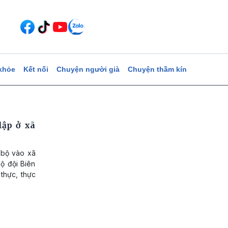
khỏe
Kết nối
Chuyện người già
Chuyện thầm kín
lập ở xã
 bộ vào xã
Bộ đội Biên
 thực, thực