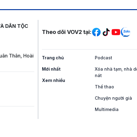
Mạng xã hội
VÀ DÂN TỘC
Theo dõi VOV2 tại:
uân Thân, Hoài
Trang chủ
Podcast
Mới nhất
Xóa nhà tạm, nhà d
nát
Xem nhiều
Thể thao
Chuyện người già
Multimedia