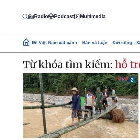
Nhảy đến nội dung
Radio
Podcast
Multimedia
Main navigation
Để Việt Nam cất cánh
Bàn và luận
Đời sống - X
Từ khóa tìm kiếm:
hỗ tr