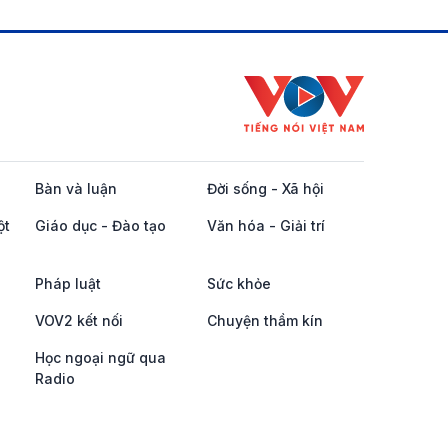
Bàn và luận
Đời sống - Xã hội
ột
Giáo dục - Đào tạo
Văn hóa - Giải trí
Pháp luật
Sức khỏe
VOV2 kết nối
Chuyện thầm kín
Học ngoại ngữ qua
Radio