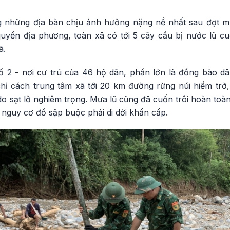
g những địa bàn chịu ảnh hưởng nặng nề nhất sau đợt mư
yền địa phương, toàn xã có tới 5 cây cầu bị nước lũ cuốn
ã.
 2 - nơi cư trú của 46 hộ dân, phần lớn là đồng bào dâ
chỉ cách trung tâm xã tới 20 km đường rừng núi hiểm trở,
 sạt lở nghiêm trọng. Mưa lũ cũng đã cuốn trôi hoàn toàn
nguy cơ đổ sập buộc phải di dời khẩn cấp.