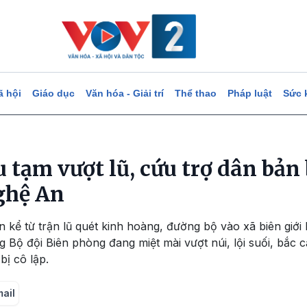
ã hội
Giáo dục
Văn hóa - Giải trí
Thể thao
Pháp luật
Sức 
u tạm vượt lũ, cứu trợ dân bản 
ghệ An
 kể từ trận lũ quét kinh hoàng, đường bộ vào xã biên giớ
ng Bộ đội Biên phòng đang miệt mài vượt núi, lội suối, bắc c
ị cô lập.
mail