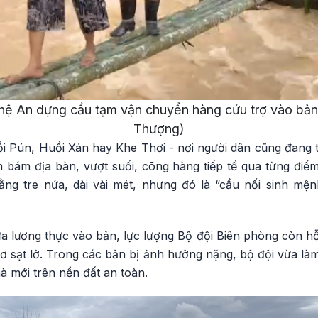
hệ An dựng cầu tạm vận chuyển hàng cứu trợ vào bản 
Thượng)
i Pún, Huồi Xán hay Khe Thơi - nơi người dân cũng đang t
 bám địa bàn, vượt suối, cõng hàng tiếp tế qua từng điểm
ng tre nứa, dài vài mét, nhưng đó là “cầu nối sinh mện
 lương thực vào bản, lực lượng Bộ đội Biên phòng còn hỗ 
ơ sạt lở. Trong các bản bị ảnh hưởng nặng, bộ đội vừa là
hà mới trên nền đất an toàn.