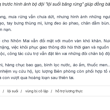
trước hình ảnh bộ đội "lội suối băng rừng" giúp đồng b
ng, mưa rừng vẫn chưa dứt, nhưng hình ảnh những ngườ
gạo, tay bưng thùng mì, lưng đeo áo phao, chân dẫm bùn
n nạn.
tế cho Nhôn Mai vẫn đối mặt với muôn vàn khó khăn. Nư
ặng, việc khôi phục giao thông đòi hỏi thời gian và nguồn 
uộc, công tác cứu trợ vẫn đặt lên vai những đôi chân bộ đội
mì, hàng chục bao gạo, bình lọc nước, áo ấm, thuốc men…
 nhiệm vụ cứu hộ, lực lượng Biên phòng còn phối hợp t
à con vượt qua hoảng loạn sau thiên tai.
i
lội suối
vùng bị cô lập
hỗ trợ lương thực