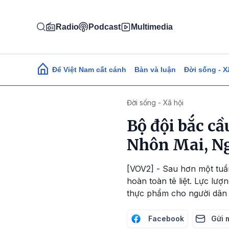
Nhảy đến nội dung
Radio
Podcast
Multimedia
Main navigation
Để Việt Nam cất cánh
Bàn và luận
Đời sống - X
Đời sống - Xã hội
Bộ đội bắc cầ
Nhôn Mai, N
[VOV2] - Sau hơn một tuần
hoàn toàn tê liệt. Lực lượ
thực phẩm cho người dân b
Facebook
Gửi 