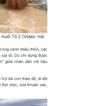
Huồi Tố 2 (Video: Hải
rong cảnh thiếu thốn, các
 sạt lở. Dù chỉ dựng được
h” giữa nhân dân với hậu
trợ bà con tháo dỡ, di dời
m thợ mộc, vừa khuân vác,