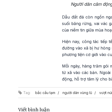
Người dân cảm động 
Dẫu đất đá còn ngổn nga
suối băng rừng, vai vác 
của niềm tin giữa mùa hoạ
Hiện nay, công tác tiếp 
đường vào xã bị hư hỏng n
phương tiện cơ giới vào c
Mỗi ngày, hàng trăm gói 
từ xã vào các bản. Ngoài
động, hỗ trợ tâm lý cho b
Tag:
bắc cầu tạm
người dân vùng lũ
vượt nú
Viết bình luận