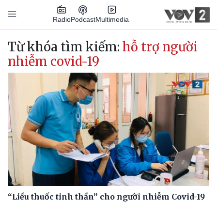
Nhảy đến nội dung
Podcast
Radio
Multimedia
Main navigation
Từ khóa tìm kiếm:
hỗ trợ người
nhiễm covid-19
“Liều thuốc tinh thần” cho người nhiễm Covid-19