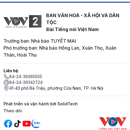
BAN VĂN HOÁ - XÃ HỘI VÀ DÂN
TỘC
Đài Tiếng nói Việt Nam
Trưởng ban: Nhà báo TUYẾT MAI
Phó trưởng ban: Nhà báo Hồng Lan, Xuân Thọ, Xuân
Thân, Hoài Thu
Liên hệ
84-24-39365555
84-24-39342724
41-43 phố Bà Triệu, phường Cửa Nam, TP. Hà Nội
Phát triển và vận hành bởi SolidTech
Mạng xã hội
Theo dõi: