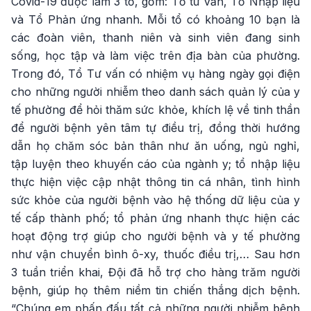
Covid-19 được làm 3 tổ, gồm: Tổ tư vấn, Tổ Nhập liệu
và Tổ Phản ứng nhanh. Mỗi tổ có khoảng 10 bạn là
các đoàn viên, thanh niên và sinh viên đang sinh
sống, học tập và làm việc trên địa bàn của phường.
Trong đó, Tổ Tư vấn có nhiệm vụ hàng ngày gọi điện
cho những người nhiễm theo danh sách quản lý của y
tế phường để hỏi thăm sức khỏe, khích lệ về tinh thần
để người bệnh yên tâm tự điều trị, đồng thời hướng
dẫn họ chăm sóc bản thân như ăn uống, ngủ nghỉ,
tập luyện theo khuyến cáo của ngành y; tổ nhập liệu
thực hiện việc cập nhật thông tin cá nhân, tình hình
sức khỏe của người bệnh vào hệ thống dữ liệu của y
tế cấp thành phố; tổ phản ứng nhanh thực hiện các
hoạt động trợ giúp cho người bệnh và y tế phường
như vận chuyển bình ô-xy, thuốc điều trị,… Sau hơn
3 tuần triển khai, Đội đã hỗ trợ cho hàng trăm người
bệnh, giúp họ thêm niềm tin chiến thắng dịch bệnh.
“Chúng em phấn đấu tất cả những người nhiễm bệnh