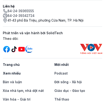
Liên hệ
84-24-39365555
84-24-39342724
41-43 phố Bà Triệu, phường Cửa Nam, TP. Hà Nội
Phát triển và vận hành bởi SolidTech
Mạng xã hội
Theo dõi:
Trang chủ
Mới nhất
Xem nhiều
Podcast
Bàn và luận
Đời sống - Xã hội
Xóa nhà tạm, nhà dột nát
Giáo dục - Đào tạo
Văn hóa - Giải trí
Thể thao