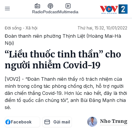
Nhảy đến nội dung
Podcast
Radio
Multimedia
Main navigation
Đời sống - Xã hội
Thứ hai, 15:32, 10/01/2022
Đoàn thanh niên phường Thịnh Liệt (Hoàng Mai-Hà
Nội)
“Liều thuốc tinh thần” cho
người nhiễm Covid-19
[VOV2] - “Đoàn Thanh niên thấy rõ trách nhiệm của
mình trong công tác phòng chống dịch, hỗ trợ người
dân chiến thắng Covid-19. Hơn lúc nào hết, đây là thời
điểm tổ quốc cần chúng tôi”, anh Bùi Đăng Mạnh chia
sẻ.
Nho Trung
Facebook
Gửi mail