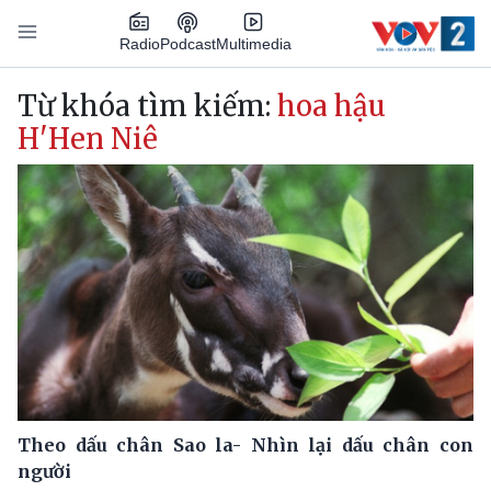
Nhảy đến nội dung
Podcast
Radio
Multimedia
Main navigation
Từ khóa tìm kiếm:
hoa hậu
H'Hen Niê
Theo dấu chân Sao la- Nhìn lại dấu chân con
người