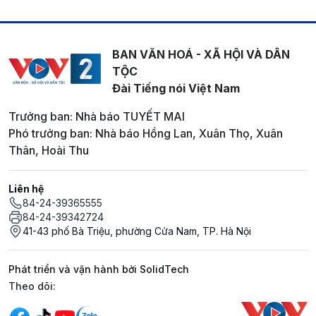
BAN VĂN HOÁ - XÃ HỘI VÀ DÂN
TỘC
Đài Tiếng nói Việt Nam
Trưởng ban: Nhà báo TUYẾT MAI
Phó trưởng ban: Nhà báo Hồng Lan, Xuân Thọ, Xuân
Thân, Hoài Thu
Liên hệ
84-24-39365555
84-24-39342724
41-43 phố Bà Triệu, phường Cửa Nam, TP. Hà Nội
Phát triển và vận hành bởi SolidTech
Mạng xã hội
Theo dõi: