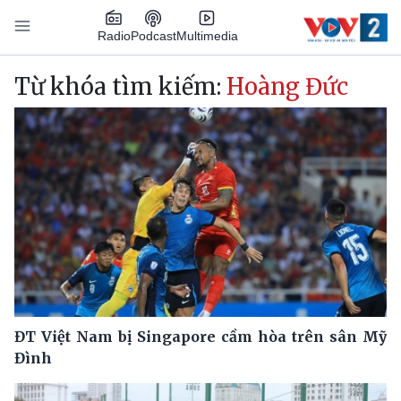
Nhảy đến nội dung
Podcast
Radio
Multimedia
Main navigation
Từ khóa tìm kiếm:
Hoàng Đức
ĐT Việt Nam bị Singapore cầm hòa trên sân Mỹ
Đình