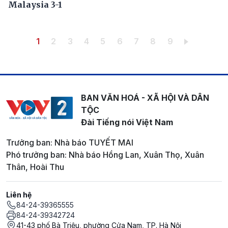
Malaysia 3-1
Pagination
Trang hiện thời
Trang
Trang
Trang
Trang
Trang
Trang
Trang
Trang
1
2
3
4
5
6
7
8
9
BAN VĂN HOÁ - XÃ HỘI VÀ DÂN
TỘC
Đài Tiếng nói Việt Nam
Trưởng ban: Nhà báo TUYẾT MAI
Phó trưởng ban: Nhà báo Hồng Lan, Xuân Thọ, Xuân
Thân, Hoài Thu
Liên hệ
84-24-39365555
84-24-39342724
41-43 phố Bà Triệu, phường Cửa Nam, TP. Hà Nội