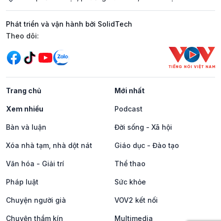
Phát triển và vận hành bởi SolidTech
Mạng xã hội
Theo dõi:
Trang chủ
Mới nhất
Xem nhiều
Podcast
Bàn và luận
Đời sống - Xã hội
Xóa nhà tạm, nhà dột nát
Giáo dục - Đào tạo
Văn hóa - Giải trí
Thể thao
Pháp luật
Sức khỏe
Chuyện người già
VOV2 kết nối
Chuyện thầm kín
Multimedia