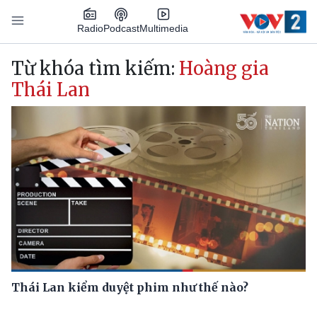
Nhảy đến nội dung
Podcast
Radio
Multimedia
Main navigation
Từ khóa tìm kiếm:
Hoàng gia
Thái Lan
Thái Lan kiểm duyệt phim như thế nào?