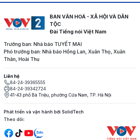
BAN VĂN HOÁ - XÃ HỘI VÀ DÂN
TỘC
Đài Tiếng nói Việt Nam
Trưởng ban: Nhà báo TUYẾT MAI
Phó trưởng ban: Nhà báo Hồng Lan, Xuân Thọ, Xuân
Thân, Hoài Thu
Liên hệ
84-24-39365555
84-24-39342724
41-43 phố Bà Triệu, phường Cửa Nam, TP. Hà Nội
Phát triển và vận hành bởi SolidTech
Mạng xã hội
Theo dõi: