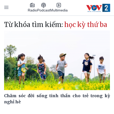
Nhảy đến nội dung
Podcast
Radio
Multimedia
Main navigation
Từ khóa tìm kiếm:
học kỳ thứ ba
Chăm sóc đời sống tinh thần cho trẻ trong kỳ
nghỉ hè