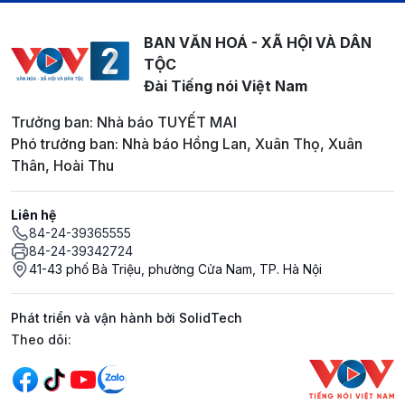
BAN VĂN HOÁ - XÃ HỘI VÀ DÂN
TỘC
Đài Tiếng nói Việt Nam
Trưởng ban: Nhà báo TUYẾT MAI
Phó trưởng ban: Nhà báo Hồng Lan, Xuân Thọ, Xuân
Thân, Hoài Thu
Liên hệ
84-24-39365555
84-24-39342724
41-43 phố Bà Triệu, phường Cửa Nam, TP. Hà Nội
Phát triển và vận hành bởi SolidTech
Mạng xã hội
Theo dõi: