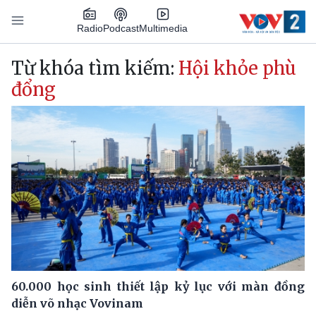
Nhảy đến nội dung
Podcast
Radio
Multimedia
Main navigation
Từ khóa tìm kiếm:
Hội khỏe phù
đổng
60.000 học sinh thiết lập kỷ lục với màn đồng
diễn võ nhạc Vovinam