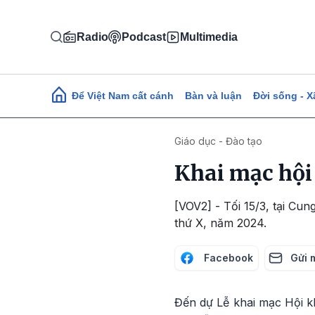
Nhảy đến nội dung
Radio
Podcast
Multimedia
Main navigation
Để Việt Nam cất cánh
Bàn và luận
Đời sống - X
Giáo dục - Đào tạo
Khai mạc hội
[VOV2] - Tối 15/3, tại Cu
thứ X, năm 2024.
Facebook
Gửi 
Đến dự Lễ khai mạc Hội k