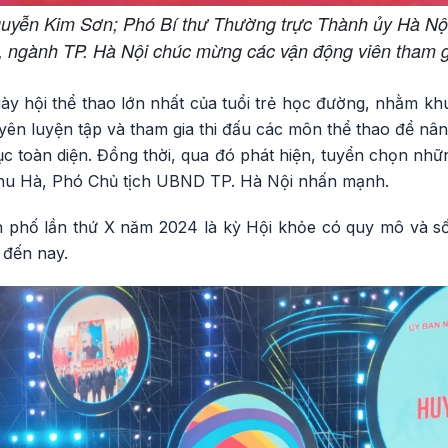
yễn Kim Sơn; Phó Bí thư Thường trực Thành ủy Hà Nộ
, ngành TP. Hà Nội chúc mừng các vận động viên tham 
ày hội thể thao lớn nhất của tuổi trẻ học đường, nhằm kh
ên luyện tập và tham gia thi đấu các môn thể thao để nân
ục toàn diện. Đồng thời, qua đó phát hiện, tuyển chọn nh
 Thu Hà, Phó Chủ tịch UBND TP. Hà Nội nhấn mạnh.
 phố lần thứ X năm 2024 là kỳ Hội khỏe có quy mô và số
 đến nay.