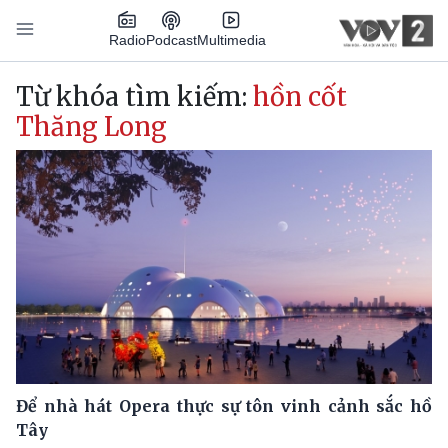
Nhảy đến nội dung
Podcast
Radio
Multimedia
Main navigation
Từ khóa tìm kiếm:
hồn cốt
Thăng Long
Để nhà hát Opera thực sự tôn vinh cảnh sắc hồ
Tây