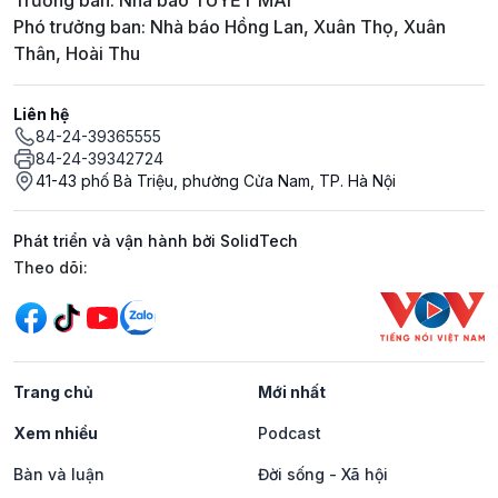
Trưởng ban: Nhà báo TUYẾT MAI
Phó trưởng ban: Nhà báo Hồng Lan, Xuân Thọ, Xuân
Thân, Hoài Thu
Liên hệ
84-24-39365555
84-24-39342724
41-43 phố Bà Triệu, phường Cửa Nam, TP. Hà Nội
Phát triển và vận hành bởi SolidTech
Mạng xã hội
Theo dõi:
Trang chủ
Mới nhất
Xem nhiều
Podcast
Bàn và luận
Đời sống - Xã hội