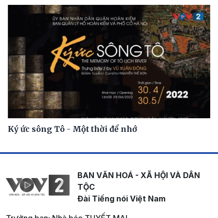
Ký ức sông Tô - Một thời để nhớ
BAN VĂN HOÁ - XÃ HỘI VÀ DÂN
TỘC
Đài Tiếng nói Việt Nam