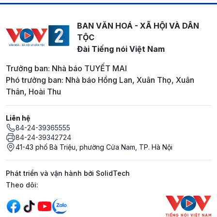
BAN VĂN HOÁ - XÃ HỘI VÀ DÂN
TỘC
Đài Tiếng nói Việt Nam
Trưởng ban: Nhà báo TUYẾT MAI
Phó trưởng ban: Nhà báo Hồng Lan, Xuân Thọ, Xuân
Thân, Hoài Thu
Liên hệ
84-24-39365555
84-24-39342724
41-43 phố Bà Triệu, phường Cửa Nam, TP. Hà Nội
Phát triển và vận hành bởi SolidTech
Mạng xã hội
Theo dõi: