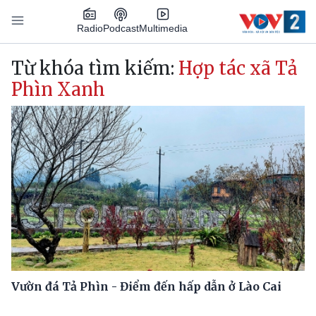
Nhảy đến nội dung
Podcast
Radio
Multimedia
Main navigation
Từ khóa tìm kiếm:
Hợp tác xã Tả
Phìn Xanh
Vườn đá Tả Phìn - Điểm đến hấp dẫn ở Lào Cai