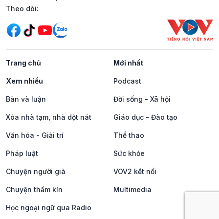
Mạng xã hội
Theo dõi:
Trang chủ
Mới nhất
Xem nhiều
Podcast
Bàn và luận
Đời sống - Xã hội
Xóa nhà tạm, nhà dột nát
Giáo dục - Đào tạo
Văn hóa - Giải trí
Thể thao
Pháp luật
Sức khỏe
Chuyện người già
VOV2 kết nối
Chuyện thầm kín
Multimedia
Học ngoại ngữ qua Radio