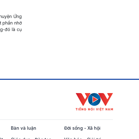
 huyện Ứng
ột phần nhờ
ng-đó là cụ
Bàn và luận
Đời sống - Xã hội