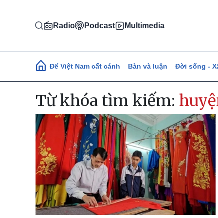
Nhảy đến nội dung
Radio
Podcast
Multimedia
Main navigation
Để Việt Nam cất cánh
Bàn và luận
Đời sống - X
Từ khóa tìm kiếm:
huyệ