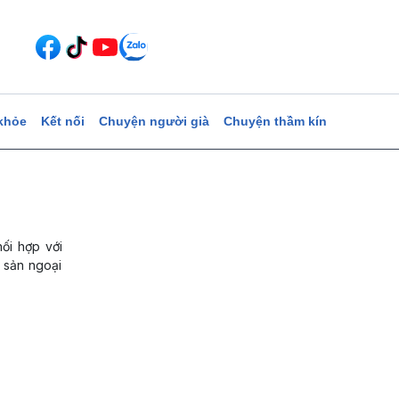
khỏe
Kết nối
Chuyện người già
Chuyện thầm kín
hối hợp với
 sản ngoại