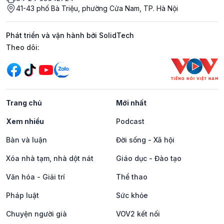
41-43 phố Bà Triệu, phường Cửa Nam, TP. Hà Nội
Phát triển và vận hành bởi SolidTech
Mạng xã hội
Theo dõi:
Trang chủ
Mới nhất
Xem nhiều
Podcast
Bàn và luận
Đời sống - Xã hội
Xóa nhà tạm, nhà dột nát
Giáo dục - Đào tạo
Văn hóa - Giải trí
Thể thao
Pháp luật
Sức khỏe
Chuyện người già
VOV2 kết nối