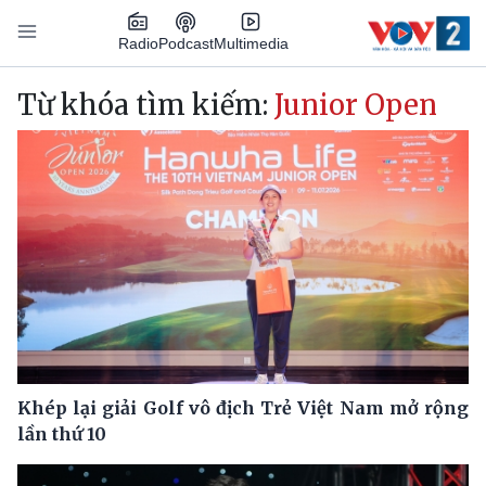
Nhảy đến nội dung
Podcast
Radio
Multimedia
Main navigation
Từ khóa tìm kiếm:
Junior Open
Khép lại giải Golf vô địch Trẻ Việt Nam mở rộng
lần thứ 10