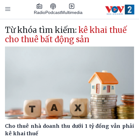
Nhảy đến nội dung
Podcast
Radio
Multimedia
Main navigation
Từ khóa tìm kiếm:
kê khai thuế
cho thuê bất động sản
Cho thuê nhà doanh thu dưới 1 tỷ đồng vẫn phải
kê khai thuế