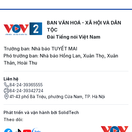
BAN VĂN HOÁ - XÃ HỘI VÀ DÂN
TỘC
Đài Tiếng nói Việt Nam
Trưởng ban: Nhà báo TUYẾT MAI
Phó trưởng ban: Nhà báo Hồng Lan, Xuân Thọ, Xuân
Thân, Hoài Thu
Liên hệ
84-24-39365555
84-24-39342724
41-43 phố Bà Triệu, phường Cửa Nam, TP. Hà Nội
Phát triển và vận hành bởi SolidTech
Mạng xã hội
Theo dõi: