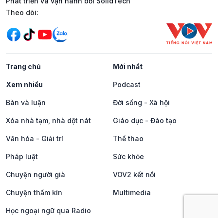
Phát triển và vận hành bởi SolidTech
Mạng xã hội
Theo dõi:
Trang chủ
Mới nhất
Xem nhiều
Podcast
Bàn và luận
Đời sống - Xã hội
Xóa nhà tạm, nhà dột nát
Giáo dục - Đào tạo
Văn hóa - Giải trí
Thể thao
Pháp luật
Sức khỏe
Chuyện người già
VOV2 kết nối
Chuyện thầm kín
Multimedia
Học ngoại ngữ qua Radio