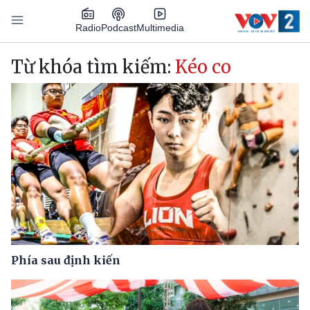
Nhảy đến nội dung
Podcast
Radio
Multimedia
Main navigation
Từ khóa tìm kiếm:
Kéo co
Phía sau định kiến