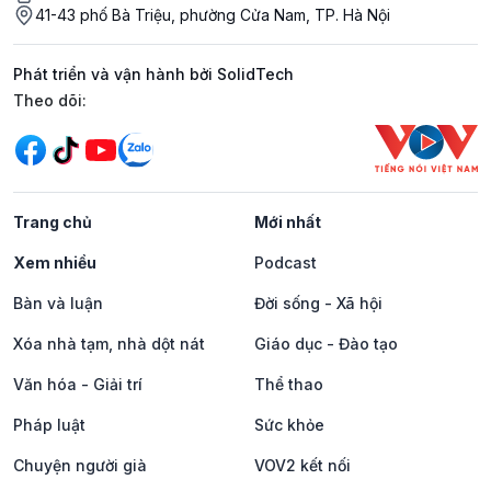
41-43 phố Bà Triệu, phường Cửa Nam, TP. Hà Nội
Phát triển và vận hành bởi SolidTech
Mạng xã hội
Theo dõi:
Trang chủ
Mới nhất
Xem nhiều
Podcast
Bàn và luận
Đời sống - Xã hội
Xóa nhà tạm, nhà dột nát
Giáo dục - Đào tạo
Văn hóa - Giải trí
Thể thao
Pháp luật
Sức khỏe
Chuyện người già
VOV2 kết nối