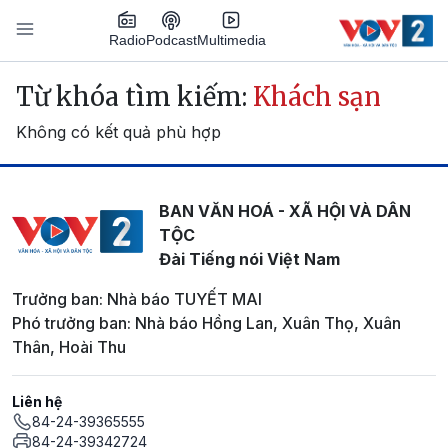
Nhảy đến nội dung
Podcast
Radio
Multimedia
Main navigation
Từ khóa tìm kiếm:
Khách sạn
Không có kết quả phù hợp
BAN VĂN HOÁ - XÃ HỘI VÀ DÂN
TỘC
Đài Tiếng nói Việt Nam
Trưởng ban: Nhà báo TUYẾT MAI
Phó trưởng ban: Nhà báo Hồng Lan, Xuân Thọ, Xuân
Thân, Hoài Thu
Liên hệ
84-24-39365555
84-24-39342724