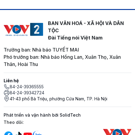
BAN VĂN HOÁ - XÃ HỘI VÀ DÂN
TỘC
Đài Tiếng nói Việt Nam
Trưởng ban: Nhà báo TUYẾT MAI
Phó trưởng ban: Nhà báo Hồng Lan, Xuân Thọ, Xuân
Thân, Hoài Thu
Liên hệ
84-24-39365555
84-24-39342724
41-43 phố Bà Triệu, phường Cửa Nam, TP. Hà Nội
Phát triển và vận hành bởi SolidTech
Mạng xã hội
Theo dõi: