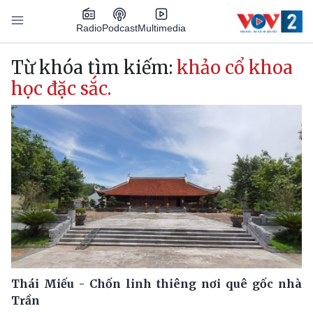
Nhảy đến nội dung
Podcast
Radio
Multimedia
Main navigation
Từ khóa tìm kiếm:
khảo cổ khoa
học đặc sắc.
Thái Miếu - Chốn linh thiêng nơi quê gốc nhà
Trần