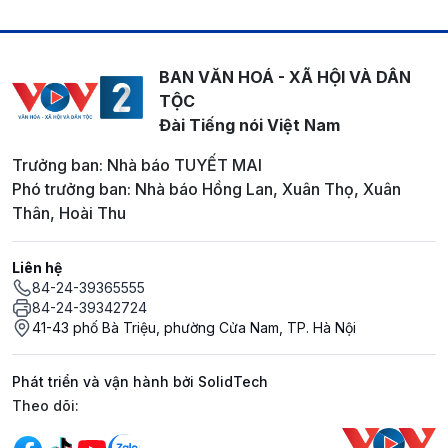
BAN VĂN HOÁ - XÃ HỘI VÀ DÂN
TỘC
Đài Tiếng nói Việt Nam
Trưởng ban: Nhà báo TUYẾT MAI
Phó trưởng ban: Nhà báo Hồng Lan, Xuân Thọ, Xuân
Thân, Hoài Thu
Liên hệ
84-24-39365555
84-24-39342724
41-43 phố Bà Triệu, phường Cửa Nam, TP. Hà Nội
Phát triển và vận hành bởi SolidTech
Mạng xã hội
Theo dõi: