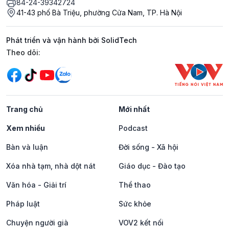
84-24-39342724
41-43 phố Bà Triệu, phường Cửa Nam, TP. Hà Nội
Phát triển và vận hành bởi SolidTech
Mạng xã hội
Theo dõi:
Trang chủ
Mới nhất
Xem nhiều
Podcast
Bàn và luận
Đời sống - Xã hội
Xóa nhà tạm, nhà dột nát
Giáo dục - Đào tạo
Văn hóa - Giải trí
Thể thao
Pháp luật
Sức khỏe
Chuyện người già
VOV2 kết nối