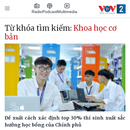
Nhảy đến nội dung
Podcast
Radio
Multimedia
Main navigation
Từ khóa tìm kiếm:
Khoa học cơ
bản
Đề xuất cách xác định top 30% thí sinh xuất sắc
hưởng học bổng của Chính phủ