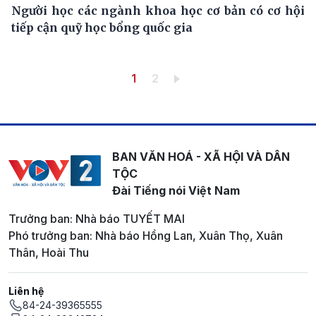
Người học các ngành khoa học cơ bản có cơ hội
tiếp cận quỹ học bổng quốc gia
Pagination
Trang hiện thời
Trang
1
2
BAN VĂN HOÁ - XÃ HỘI VÀ DÂN
TỘC
Đài Tiếng nói Việt Nam
Trưởng ban: Nhà báo TUYẾT MAI
Phó trưởng ban: Nhà báo Hồng Lan, Xuân Thọ, Xuân
Thân, Hoài Thu
Liên hệ
84-24-39365555