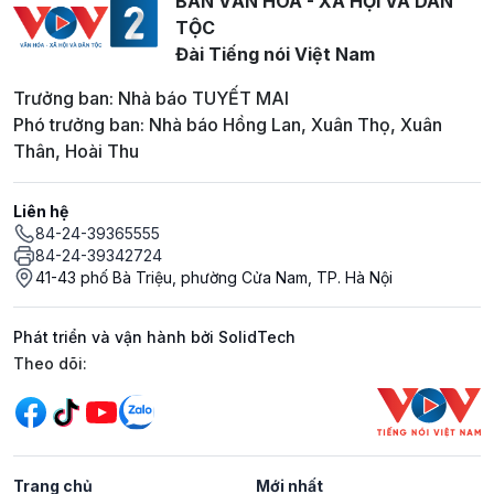
BAN VĂN HOÁ - XÃ HỘI VÀ DÂN
TỘC
Đài Tiếng nói Việt Nam
Trưởng ban: Nhà báo TUYẾT MAI
Phó trưởng ban: Nhà báo Hồng Lan, Xuân Thọ, Xuân
Thân, Hoài Thu
Liên hệ
84-24-39365555
84-24-39342724
41-43 phố Bà Triệu, phường Cửa Nam, TP. Hà Nội
Phát triển và vận hành bởi SolidTech
Mạng xã hội
Theo dõi:
Trang chủ
Mới nhất