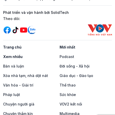
Phát triển và vận hành bởi SolidTech
Mạng xã hội
Theo dõi:
Trang chủ
Mới nhất
Xem nhiều
Podcast
Bàn và luận
Đời sống - Xã hội
Xóa nhà tạm, nhà dột nát
Giáo dục - Đào tạo
Văn hóa - Giải trí
Thể thao
Pháp luật
Sức khỏe
Chuyện người già
VOV2 kết nối
Chuyện thầm kín
Multimedia