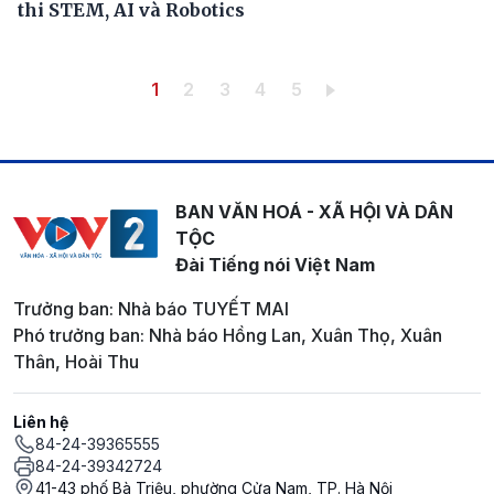
thi STEM, AI và Robotics
Pagination
Trang hiện thời
Trang
Trang
Trang
Trang
1
2
3
4
5
BAN VĂN HOÁ - XÃ HỘI VÀ DÂN
TỘC
Đài Tiếng nói Việt Nam
Trưởng ban: Nhà báo TUYẾT MAI
Phó trưởng ban: Nhà báo Hồng Lan, Xuân Thọ, Xuân
Thân, Hoài Thu
Liên hệ
84-24-39365555
84-24-39342724
41-43 phố Bà Triệu, phường Cửa Nam, TP. Hà Nội