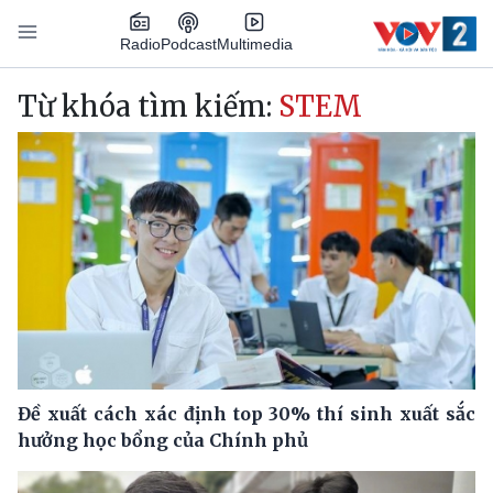
Nhảy đến nội dung
Podcast
Radio
Multimedia
Main navigation
Từ khóa tìm kiếm:
STEM
Đề xuất cách xác định top 30% thí sinh xuất sắc
hưởng học bổng của Chính phủ