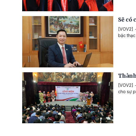
Sẽ có
[VOV2] -
bậc thạc 
Thành
[VOV2] -
cho sự p