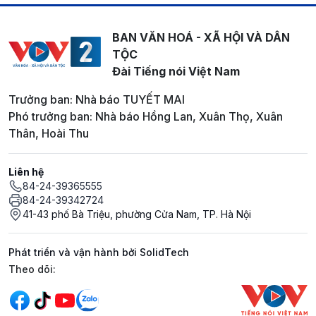
BAN VĂN HOÁ - XÃ HỘI VÀ DÂN
TỘC
Đài Tiếng nói Việt Nam
Trưởng ban: Nhà báo TUYẾT MAI
Phó trưởng ban: Nhà báo Hồng Lan, Xuân Thọ, Xuân
Thân, Hoài Thu
Liên hệ
84-24-39365555
84-24-39342724
41-43 phố Bà Triệu, phường Cửa Nam, TP. Hà Nội
Phát triển và vận hành bởi SolidTech
Mạng xã hội
Theo dõi: