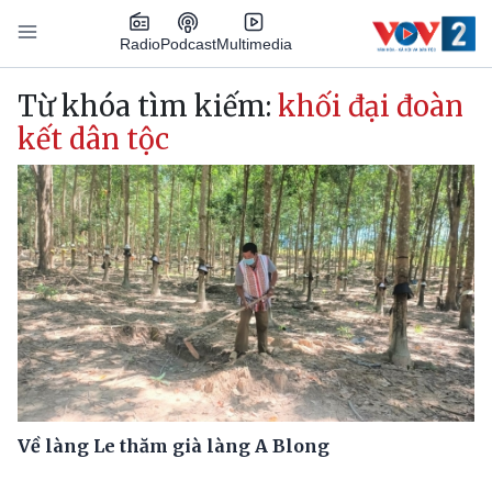
Nhảy đến nội dung
Podcast
Radio
Multimedia
Main navigation
Từ khóa tìm kiếm:
khối đại đoàn
kết dân tộc
Về làng Le thăm già làng A Blong