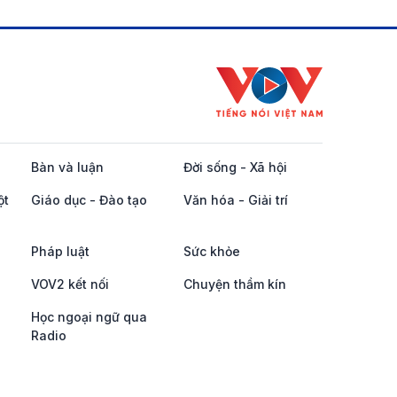
Bàn và luận
Đời sống - Xã hội
ột
Giáo dục - Đào tạo
Văn hóa - Giải trí
Pháp luật
Sức khỏe
VOV2 kết nối
Chuyện thầm kín
Học ngoại ngữ qua
Radio