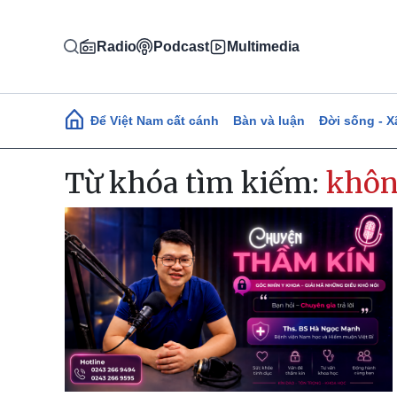
Nhảy đến nội dung
Radio
Podcast
Multimedia
Main navigation
Để Việt Nam cất cánh
Bàn và luận
Đời sống - X
Từ khóa tìm kiếm:
khôn