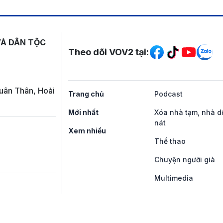
Mạng xã hội
VÀ DÂN TỘC
Theo dõi VOV2 tại:
uân Thân, Hoài
Trang chủ
Podcast
Mới nhất
Xóa nhà tạm, nhà d
nát
Xem nhiều
Thể thao
Chuyện người già
Multimedia