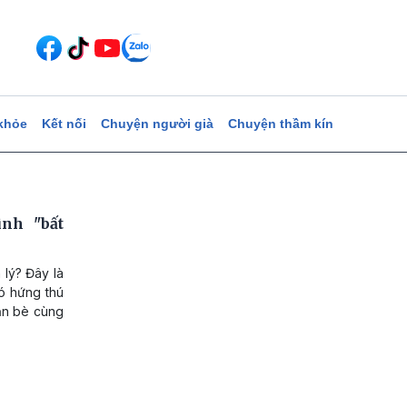
khỏe
Kết nối
Chuyện người già
Chuyện thầm kín
nh "bất
 lý? Đây là
có hứng thú
ạn bè cùng