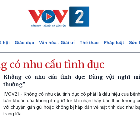
ã hội
Giáo dục
Văn hóa - Giải trí
Thể thao
Pháp luật
Sức 
g có nhu cầu tình dục
Không có nhu cầu tình dục: Đừng vội nghĩ mì
thường"
[VOV2] - Không có nhu cầu tình dục có phải là dấu hiệu của bệnh
băn khoăn của không ít người trẻ khi nhận thấy bản thân không 
với chuyện gần gũi hoặc không bị hấp dẫn về mặt tình dục như b
trang lứa.