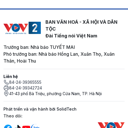
BAN VĂN HOÁ - XÃ HỘI VÀ DÂN
TỘC
Đài Tiếng nói Việt Nam
Trưởng ban: Nhà báo TUYẾT MAI
Phó trưởng ban: Nhà báo Hồng Lan, Xuân Thọ, Xuân
Thân, Hoài Thu
Liên hệ
84-24-39365555
84-24-39342724
41-43 phố Bà Triệu, phường Cửa Nam, TP. Hà Nội
Phát triển và vận hành bởi SolidTech
Mạng xã hội
Theo dõi: