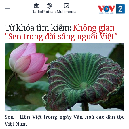
Nhảy đến nội dung
Podcast
Radio
Multimedia
Main navigation
Từ khóa tìm kiếm:
Không gian
"Sen trong đời sống người Việt"
Sen - Hồn Việt trong ngày Văn hoá các dân tộc
Việt Nam