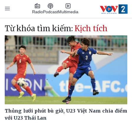
Nhảy đến nội dung
Podcast
Radio
Multimedia
Main navigation
Từ khóa tìm kiếm:
Kịch tích
Thủng lưới phút bù giờ, U23 Việt Nam chia điểm
với U23 Thái Lan