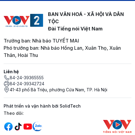
BAN VĂN HOÁ - XÃ HỘI VÀ DÂN
TỘC
Đài Tiếng nói Việt Nam
Trưởng ban: Nhà báo TUYẾT MAI
Phó trưởng ban: Nhà báo Hồng Lan, Xuân Thọ, Xuân
Thân, Hoài Thu
Liên hệ
84-24-39365555
84-24-39342724
41-43 phố Bà Triệu, phường Cửa Nam, TP. Hà Nội
Phát triển và vận hành bởi SolidTech
Mạng xã hội
Theo dõi: